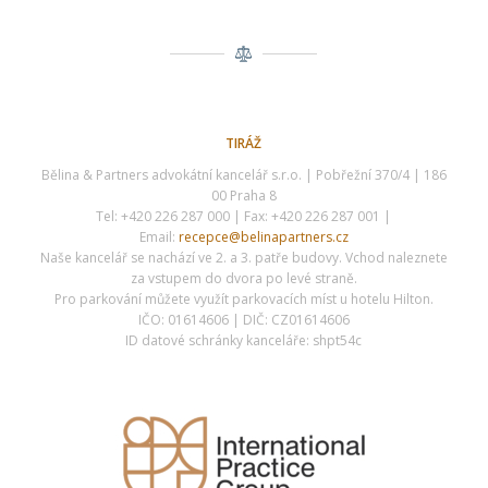
TIRÁŽ
Bělina & Partners advokátní kancelář s.r.o. | Pobřežní 370/4 | 186
00 Praha 8
Tel: +420 226 287 000 | Fax: +420 226 287 001 |
Email:
recepce@belinapartners.cz
Naše kancelář se nachází ve 2. a 3. patře budovy. Vchod naleznete
za vstupem do dvora po levé straně.
Pro parkování můžete využít parkovacích míst u hotelu Hilton.
IČO: 01614606 | DIČ: CZ01614606
ID datové schránky kanceláře: shpt54c