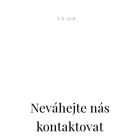
/
5. 6. 2025
Neváhejte nás
kontaktovat